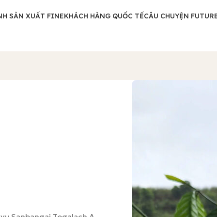
NH SẢN XUẤT FINE
KHÁCH HÀNG QUỐC TẾ
CÂU CHUYỆN FUTURE
kyu Sanbangai Togalach A