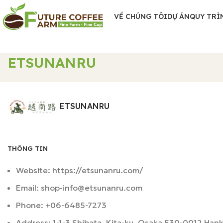
VỀ CHÚNG TÔI
DỰ ÁN
QUY TRÌ
ETSUNANRU
ETSUNANRU
THÔNG TIN
Website: https://etsunanru.com/
Email:
shop-info@etsunanru.com
Phone: +
06-6485-7273
Address: 1-1-3 Shibata, Kita-ku, Osaka 530-0012 Han